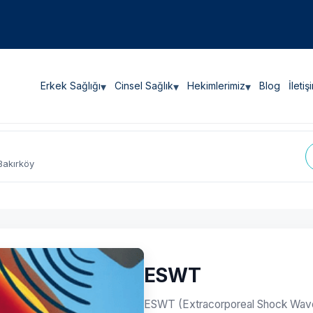
Erkek Sağlığı
▾
Cinsel Sağlık
▾
Hekimlerimiz
▾
Blog
İletiş
Bakırköy
ESWT
ESWT (Extracorporeal Shock Wave