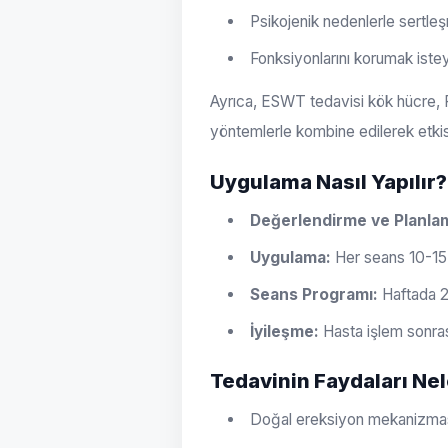
Psikojenik nedenlerle sertle
Fonksiyonlarını korumak istey
Ayrıca, ESWT tedavisi kök hücre, P
yöntemlerle kombine edilerek etkisi a
Uygulama Nasıl Yapılır?
Değerlendirme ve Planla
Uygulama:
Her seans 10-15 d
Seans Programı:
Haftada 2
İyileşme:
Hasta işlem sonras
Tedavinin Faydaları Nel
Doğal ereksiyon mekanizmas