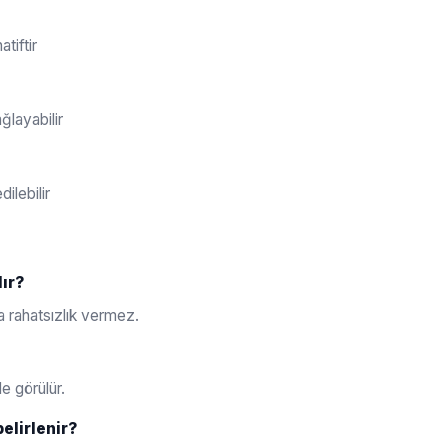
atiftir
ğlayabilir
ilebilir
dır?
da rahatsızlık vermez.
de görülür.
elirlenir?