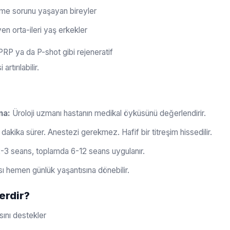
şme sorunu yaşayan bireyler
en orta-ileri yaş erkekler
RP ya da P-shot gibi rejeneratif
rtırılabilir.
ma:
Üroloji uzmanı hastanın medikal öyküsünü değerlendirir.
akika sürer. Anestezi gerekmez. Hafif bir titreşim hissedilir.
-3 seans, toplamda 6-12 seans uygulanır.
ı hemen günlük yaşantısına dönebilir.
erdir?
ını destekler