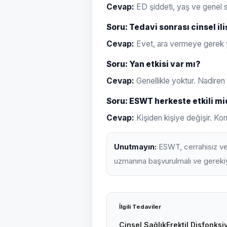
Cevap:
ED şiddeti, yaş ve genel sa
Soru: Tedavi sonrası cinsel ili
Cevap:
Evet, ara vermeye gerek 
Soru: Yan etkisi var mı?
Cevap:
Genellikle yoktur. Nadiren cil
Soru: ESWT herkeste etkili mi
Cevap:
Kişiden kişiye değişir. Kom
Unutmayın:
ESWT, cerrahisiz ve i
uzmanına başvurulmalı ve gerekiy
İlgili Tedaviler
Cinsel Sağlık
Erektil Disfonksi