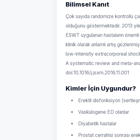
Bilimsel Kanıt
Çok sayıda randomize kontrollü ça
olduğunu göstermektedir. 2013 yılı
ESWT uygulanan hastaların önemli b
klinik olarak anlamlı artış gözlenmişt
low-intensity extracorporeal shoc
A systematic review and meta-anal
doi:10.1016/j.jsxm.2016.11.001
Kimler İçin Uygundur?
Erektil disfonksiyon (sertle
Vaskülogene ED olanlar
Diyabetik hastalar
Prostat cerrahisi sonrası er