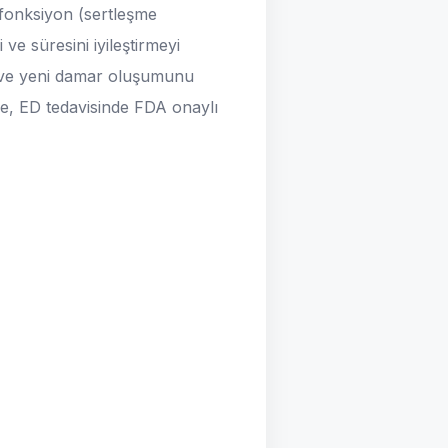
isfonksiyon (sertleşme
ve süresini iyileştirmeyi
ı ve yeni damar oluşumunu
de, ED tedavisinde FDA onaylı