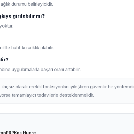
ğlık durumu belirleyicidir.
şkiye girilebilir mi?
yoktur.
tte hafif kızarıklık olabilir.
dir?
bine uygulamalarla başarı oranı artabilir.
laçsız olarak erektil fonksiyonları iyileştiren güvenilir bir yöntemdir
orsa tamamlayıcı tedavilerle desteklenmelidir.
yon
PRP
Kök Hücre