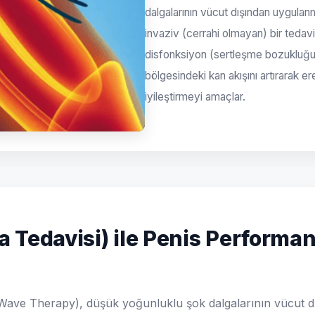
dalgalarının vücut dışından uygulanm
invaziv (cerrahi olmayan) bir tedav
disfonksiyon (sertleşme bozukluğu
bölgesindeki kan akışını artırarak er
iyileştirmeyi amaçlar.
 Tedavisi) ile Penis Performan
ave Therapy), düşük yoğunluklu şok dalgalarının vücut d