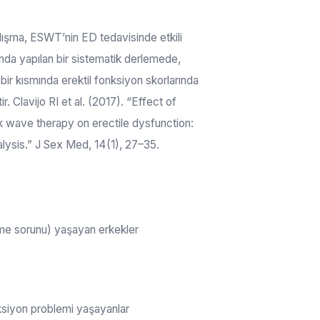
lışma, ESWT’nin ED tedavisinde etkili
nda yapılan bir sistematik derlemede,
ir kısmında erektil fonksiyon skorlarında
ir. Clavijo RI et al. (2017). “Effect of
k wave therapy on erectile dysfunction:
ysis.” J Sex Med, 14(1), 27–35.
şme sorunu) yaşayan erkekler
eksiyon problemi yaşayanlar