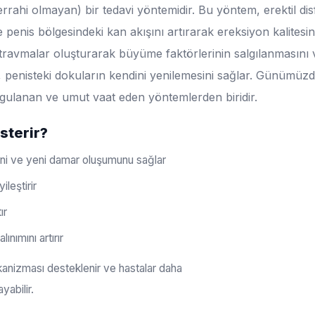
cerrahi olmayan) bir tedavi yöntemidir. Bu yöntem, erektil d
nis bölgesindeki kan akışını artırarak ereksiyon kalitesini 
travmalar oluşturarak büyüme faktörlerinin salgılanmasın
ç, penisteki dokuların kendini yenilemesini sağlar. Günümüz
uygulanan ve umut vaat eden yöntemlerden biridir.
sterir?
ini ve yeni damar oluşumunu sağlar
ileştirir
ır
lınımını artırır
anizması desteklenir ve hastalar daha
yabilir.