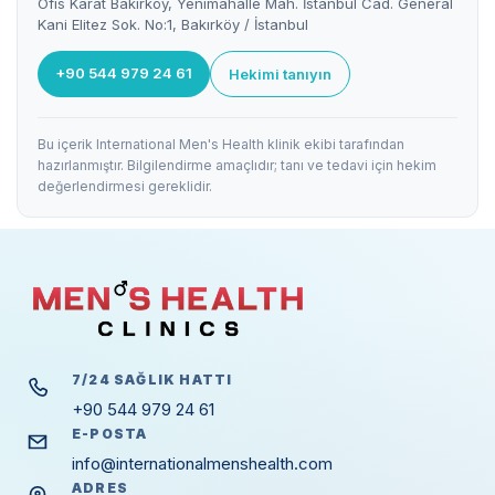
Ofis Karat Bakırköy, Yenimahalle Mah. İstanbul Cad. General
Kani Elitez Sok. No:1, Bakırköy / İstanbul
+90 544 979 24 61
Hekimi tanıyın
Bu içerik International Men's Health klinik ekibi tarafından
hazırlanmıştır. Bilgilendirme amaçlıdır; tanı ve tedavi için hekim
değerlendirmesi gereklidir.
7/24 SAĞLIK HATTI
+90 544 979 24 61
E-POSTA
info@internationalmenshealth.com
ADRES