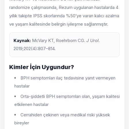
randomize çalışmasında, Rezum uygulanan hastalarda 4
yıllık takipte IPSS skorlarında %50’ye varan kalıcı azalma
ve yaşam kalitesinde belirgin iyileşme sağlanmıştır.
Kaynak:
McVary KT, Roehrborn CG.
J Urol.
2019;202(4):807–814.
Kimler İçin Uygundur?
BPH semptomları ilaç tedavisine yanıt vermeyen
hastalar
Orta-şiddetli BPH semptomları olan, yaşam kalitesi
etkilenen hastalar
Cerrahiden çekinen veya medikal riski yüksek
bireyler