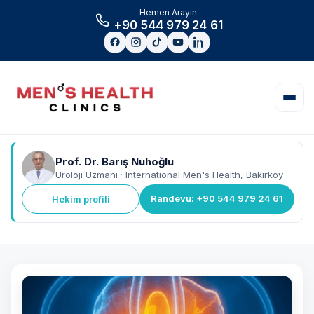
Hemen Arayın
+90 544 979 24 61
Prof. Dr. Barış Nuhoğlu
Üroloji Uzmanı · International Men's Health, Bakırköy
Randevu: +90 544 979 24 61
Hekim profili