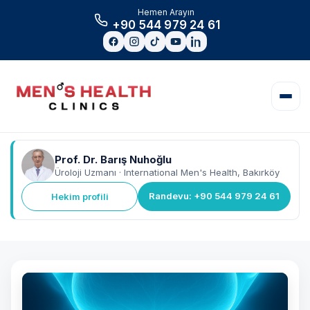
Hemen Arayın
+90 544 979 24 61
Prof. Dr. Barış Nuhoğlu
Üroloji Uzmanı · International Men's Health, Bakırköy
Randevu: +90 544 979 24 61
Hekim profili