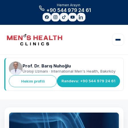
Hemen Arayın
+90 544 979 24 61
Prof. Dr. Barış Nuhoğlu
Üroloji Uzmanı · International Men's Health, Bakırköy
Randevu: +90 544 979 24 61
Hekim profili