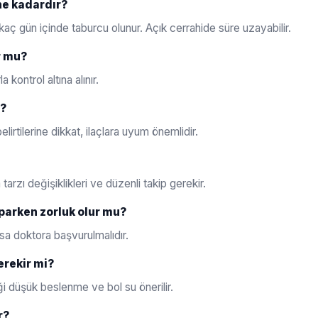
ne kadardır?
aç gün içinde taburcu olunur. Açık cerrahide süre uzayabilir.
r mu?
la kontrol altına alınır.
m?
elirtilerine dikkat, ilaçlara uyum önemlidir.
rzı değişiklikleri ve düzenli takip gerekir.
aparken zorluk olur mu?
ursa doktora başvurulmalıdır.
erekir mi?
i düşük beslenme ve bol su önerilir.
r?