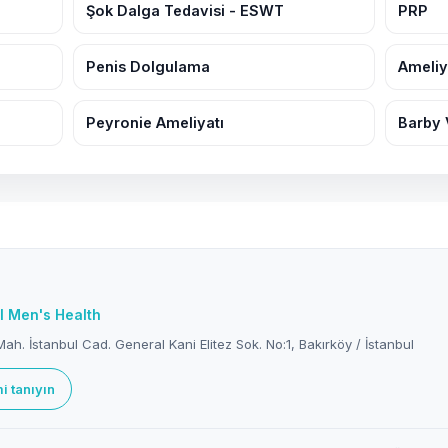
Şok Dalga Tedavisi - ESWT
PRP
Penis Dolgulama
Ameliy
Peyronie Ameliyatı
Barby 
l Men's Health
ah. İstanbul Cad. General Kani Elitez Sok. No:1, Bakırköy / İstanbul
i tanıyın