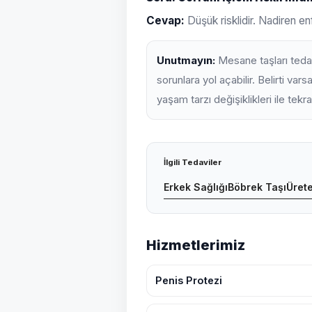
Cevap:
Düşük risklidir. Nadiren e
Unutmayın:
Mesane taşları tedav
sorunlara yol açabilir. Belirti var
yaşam tarzı değişiklikleri ile tekrar 
İlgili Tedaviler
Erkek Sağlığı
Böbrek Taşı
Ürete
Hizmetlerimiz
Penis Protezi