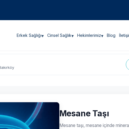
Erkek Sağlığı
▾
Cinsel Sağlık
▾
Hekimlerimiz
▾
Blog
İletiş
Bakırköy
Mesane Taşı
Mesane taşı, mesane içinde minerall