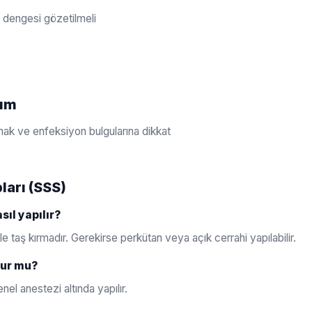
t dengesi gözetilmeli
kım
lmak ve enfeksiyon bulgularına dikkat
ları (SSS)
sıl yapılır?
e taş kırmadır. Gerekirse perkütan veya açık cerrahi yapılabilir.
lur mu?
el anestezi altında yapılır.