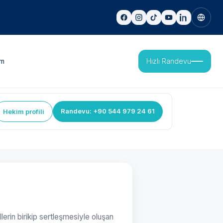
im
Hızlı Randevu
Randevu: +90 544 979 24 61
Hekim profili
erin birikip sertleşmesiyle oluşan