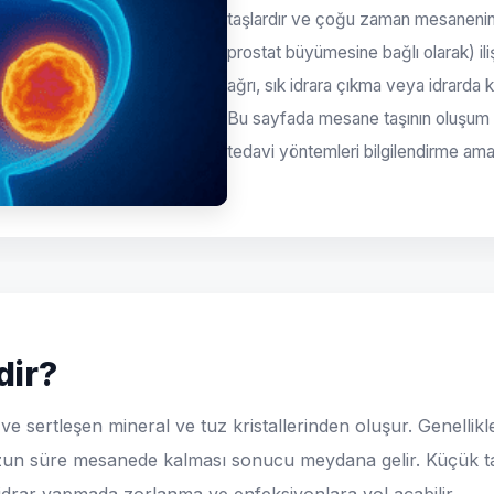
taşlardır ve çoğu zaman mesaneni
prostat büyümesine bağlı olarak) iliş
ağrı, sık idrara çıkma veya idrarda k
Bu sayfada mesane taşının oluşum ned
tedavi yöntemleri bilgilendirme amac
dir?
e sertleşen mineral ve tuz kristallerinden oluşur. Genelli
uzun süre mesanede kalması sonucu meydana gelir. Küçük ta