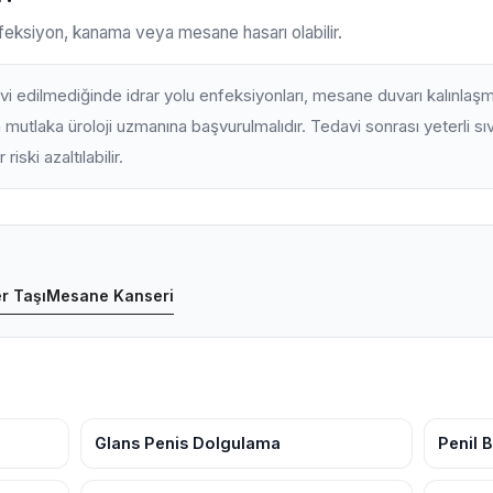
nfeksiyon, kanama veya mesane hasarı olabilir.
i edilmediğinde idrar yolu enfeksiyonları, mesane duvarı kalınlaşm
sa mutlaka üroloji uzmanına başvurulmalıdır. Tedavi sonrası yeterli sıv
riski azaltılabilir.
r Taşı
Mesane Kanseri
Glans Penis Dolgulama
Penil 