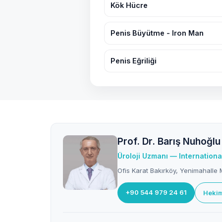
Kök Hücre
Penis Büyütme - Iron Man
Penis Eğriliği
Prof. Dr. Barış Nuhoğlu
Üroloji Uzmanı — Internationa
Ofis Karat Bakırköy, Yenimahalle M
+90 544 979 24 61
Hekim