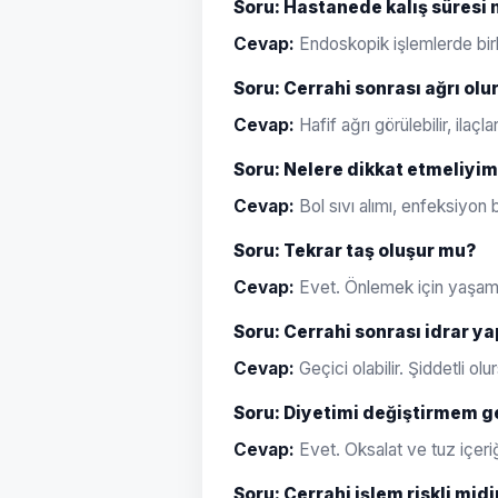
Soru: Hastanede kalış süresi 
Cevap:
Endoskopik işlemlerde birk
Soru: Cerrahi sonrası ağrı olu
Cevap:
Hafif ağrı görülebilir, ilaçlar
Soru: Nelere dikkat etmeliyi
Cevap:
Bol sıvı alımı, enfeksiyon b
Soru: Tekrar taş oluşur mu?
Cevap:
Evet. Önlemek için yaşam ta
Soru: Cerrahi sonrası idrar y
Cevap:
Geçici olabilir. Şiddetli ol
Soru: Diyetimi değiştirmem g
Cevap:
Evet. Oksalat ve tuz içeriğ
Soru: Cerrahi işlem riskli midi