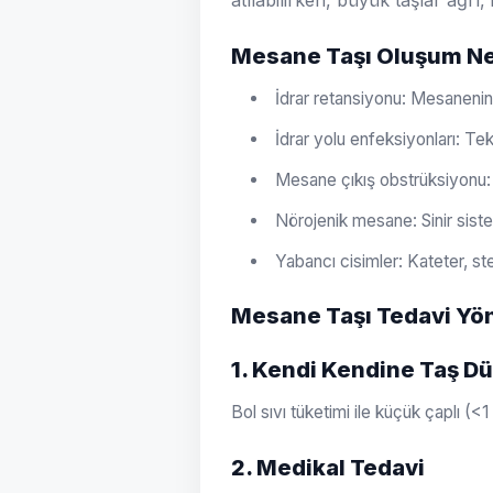
atılabilirken, büyük taşlar ağrı
Mesane Taşı Oluşum Ne
İdrar retansiyonu: Mesaneni
İdrar yolu enfeksiyonları: Te
Mesane çıkış obstrüksiyonu: 
Nörojenik mesane: Sinir sist
Yabancı cisimler: Kateter, ste
Mesane Taşı Tedavi Yö
1. Kendi Kendine Taş 
Bol sıvı tüketimi ile küçük çaplı (<1
2. Medikal Tedavi