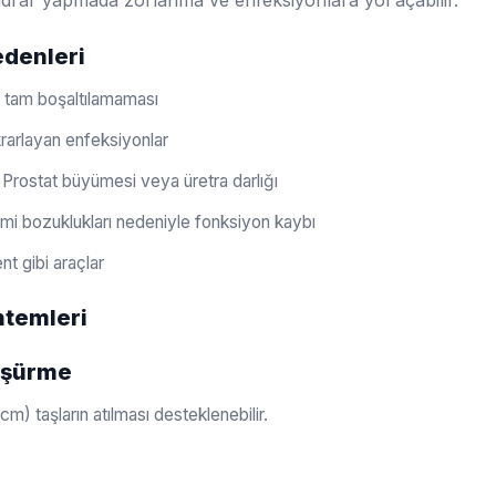
, idrar yapmada zorlanma ve enfeksiyonlara yol açabilir.
denleri
n tam boşaltılamaması
krarlayan enfeksiyonlar
Prostat büyümesi veya üretra darlığı
emi bozuklukları nedeniyle fonksiyon kaybı
nt gibi araçlar
ntemleri
Düşürme
 cm) taşların atılması desteklenebilir.