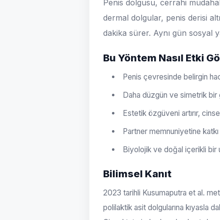
Penis dolgusu, cerrahi müdahale
dermal dolgular, penis derisi al
dakika sürer. Aynı gün sosya
Bu Yöntem Nasıl Etki Gö
Penis çevresinde belirgin haci
Daha düzgün ve simetrik bir
Estetik özgüveni artırır, cinse
Partner memnuniyetine katkı 
Biyolojik ve doğal içerikli bi
Bilimsel Kanıt
2023 tarihli Kusumaputra et al. met
polilaktik asit dolgularına kıyasla d