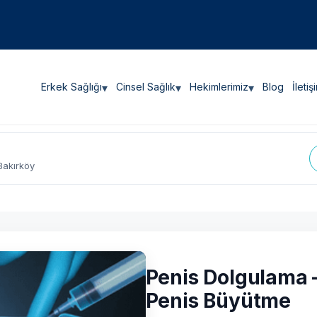
Erkek Sağlığı
▾
Cinsel Sağlık
▾
Hekimlerimiz
▾
Blog
İletiş
Bakırköy
Penis Dolgulama 
Penis Büyütme