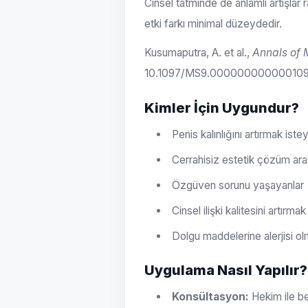
Cinsel tatminde de anlamlı artışlar 
etki farkı minimal düzeydedir.
Kusumaputra, A. et al.,
Annals of 
10.1097/MS9.00000000000010
Kimler İçin Uygundur?
Penis kalınlığını artırmak ist
Cerrahisiz estetik çözüm ara
Özgüven sorunu yaşayanlar
Cinsel ilişki kalitesini artırma
Dolgu maddelerine alerjisi o
Uygulama Nasıl Yapılır?
Konsültasyon:
Hekim ile bek