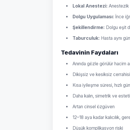
Lokal Anestezi:
Anestezik 
Dolgu Uygulaması:
İnce iğn
Şekillendirme:
Dolgu eşit dağ
Taburculuk:
Hasta aynı gün 
Tedavinin Faydaları
Anında gözle görülür hacim ar
Dikişsiz ve kesiksiz cerrahi
Kısa iyileşme süresi, hızlı 
Daha kalın, simetrik ve este
Artan cinsel özgüven
12–18 aya kadar kalıcılık, ger
Düşük komplikasyon riski