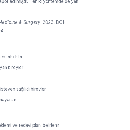
rapor edilmiştir. Her iki yöntemde de yan
Medicine & Surgery
, 2023, DOI:
94
eyen erkekler
yan bireyler
k isteyen sağlıklı bireyler
lmayanlar
lenti ve tedavi planı belirlenir