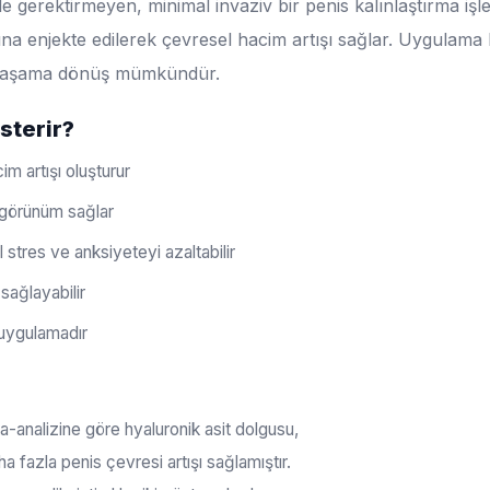
 gerektirmeyen, minimal invaziv bir penis kalınlaştırma işlem
tına enjekte edilerek çevresel hacim artışı sağlar. Uygulama
l yaşama dönüş mümkündür.
sterir?
m artışı oluşturur
 görünüm sağlar
l stres ve anksiyeteyi azaltabilir
sağlayabilir
r uygulamadır
a-analizine göre hyaluronik asit dolgusu,
aha fazla penis çevresi artışı sağlamıştır.