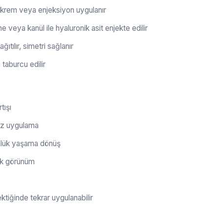
krem veya enjeksiyon uygulanır
e veya kanül ile hyaluronik asit enjekte edilir
ıtılır, simetri sağlanır
taburcu edilir
tışı
siz uygulama
günlük yaşama dönüş
tik görünüm
ektiğinde tekrar uygulanabilir