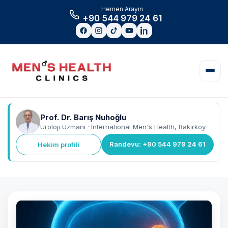
Hemen Arayın
+90 544 979 24 61
Prof. Dr. Barış Nuhoğlu
Üroloji Uzmanı · International Men's Health, Bakırköy
Randevu: +90 544 979 24 61
Hekim profili