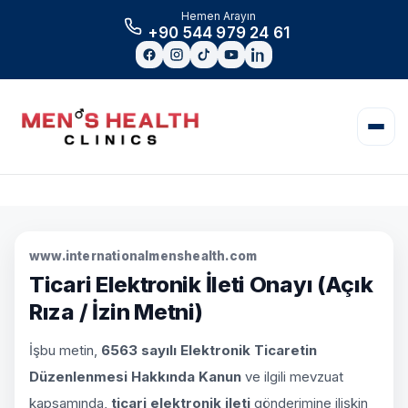
Hemen Arayın
+90 544 979 24 61
www.internationalmenshealth.com
Ticari Elektronik İleti Onayı (Açık
Rıza / İzin Metni)
İşbu metin,
6563 sayılı Elektronik Ticaretin
Düzenlenmesi Hakkında Kanun
ve ilgili mevzuat
kapsamında,
ticari elektronik ileti
gönderimine ilişkin