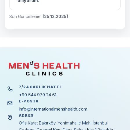
biliyorum.
Son Güncelleme:
[25.12.2025]
7/24 SAĞLIK HATTI
+90 544 979 24 61
E-POSTA
info@internationalmenshealth.com
ADRES
Ofis Karat Bakırköy, Yenimahalle Mah. İstanbul
Caddesi General Kani Elitez Sokak No: 1 Bakırköy,