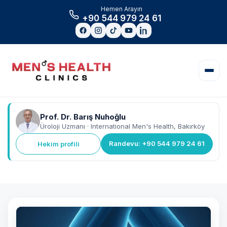
Hemen Arayın
+90 544 979 24 61
Prof. Dr. Barış Nuhoğlu
Üroloji Uzmanı · International Men's Health, Bakırköy
Randevu: +90 544 979 24 61
Hekim profili