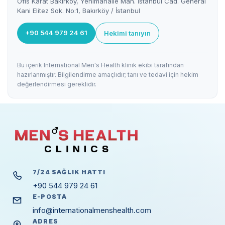
Ofis Karat Bakırköy, Yenimahalle Mah. İstanbul Cad. General
Kani Elitez Sok. No:1, Bakırköy / İstanbul
+90 544 979 24 61
Hekimi tanıyın
Bu içerik International Men's Health klinik ekibi tarafından
hazırlanmıştır. Bilgilendirme amaçlıdır; tanı ve tedavi için hekim
değerlendirmesi gereklidir.
7/24 SAĞLIK HATTI
+90 544 979 24 61
E-POSTA
info@internationalmenshealth.com
ADRES