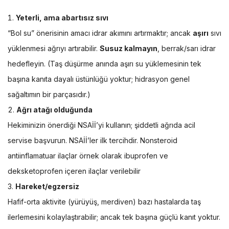
Yeterli, ama abartısız sıvı
“Bol su” önerisinin amacı idrar akımını artırmaktır; ancak
aşırı
sıvı
yüklenmesi ağrıyı artırabilir.
Susuz kalmayın
, berrak/sarı idrar
hedefleyin. (Taş düşürme anında aşırı su yüklemesinin tek
başına kanıta dayalı üstünlüğü yoktur; hidrasyon genel
sağaltımın bir parçasıdır.)
Ağrı atağı olduğunda
Hekiminizin önerdiği NSAİİ’yi kullanın; şiddetli ağrıda acil
servise başvurun. NSAİİ’ler ilk tercihdir. Nonsteroid
antiinflamatuar ilaçlar örnek olarak ibuprofen ve
deksketoprofen içeren ilaçlar verilebilir
Hareket/egzersiz
Hafif-orta aktivite (yürüyüş, merdiven) bazı hastalarda taş
ilerlemesini kolaylaştırabilir; ancak tek başına güçlü kanıt yoktur.