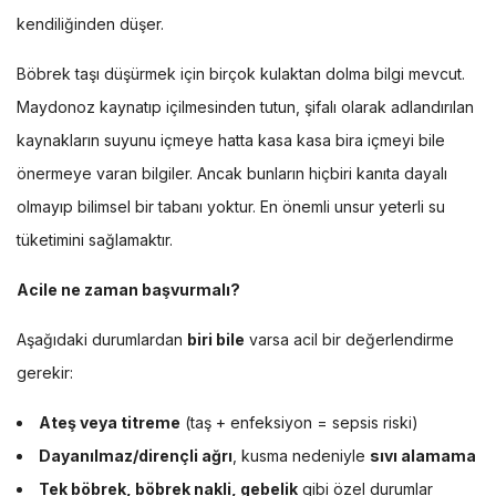
kendiliğinden düşer.
Böbrek taşı
düşürmek için birçok kulaktan dolma bilgi mevcut.
Maydonoz kaynatıp içilmesinden tutun, şifalı olarak adlandırılan
kaynakların suyunu içmeye hatta kasa kasa bira içmeyi bile
önermeye varan bilgiler. Ancak bunların hiçbiri kanıta dayalı
olmayıp bilimsel bir tabanı yoktur. En önemli unsur yeterli su
tüketimini sağlamaktır.
Acile ne zaman başvurmalı?
Aşağıdaki durumlardan
biri bile
varsa acil bir değerlendirme
gerekir:
Ateş veya titreme
(taş + enfeksiyon = sepsis riski)
Dayanılmaz/dirençli ağrı
, kusma nedeniyle
sıvı alamama
Tek böbrek, böbrek nakli, gebelik
gibi özel durumlar