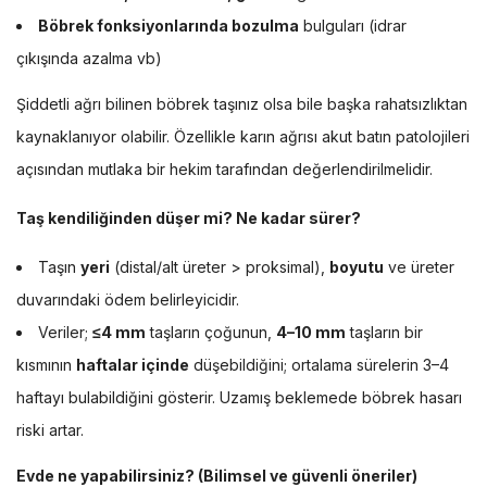
Böbrek fonksiyonlarında bozulma
bulguları (idrar
çıkışında azalma vb)
Şiddetli ağrı bilinen böbrek taşınız olsa bile başka rahatsızlıktan
kaynaklanıyor olabilir. Özellikle karın ağrısı akut batın patolojileri
açısından mutlaka bir hekim tarafından değerlendirilmelidir.
Taş kendiliğinden düşer mi? Ne kadar sürer?
Taşın
yeri
(distal/alt üreter > proksimal),
boyutu
ve üreter
duvarındaki ödem belirleyicidir.
Veriler;
≤4 mm
taşların çoğunun,
4–10 mm
taşların bir
kısmının
haftalar içinde
düşebildiğini; ortalama sürelerin 3–4
haftayı bulabildiğini gösterir. Uzamış beklemede böbrek hasarı
riski artar.
Evde ne yapabilirsiniz? (Bilimsel ve güvenli öneriler)